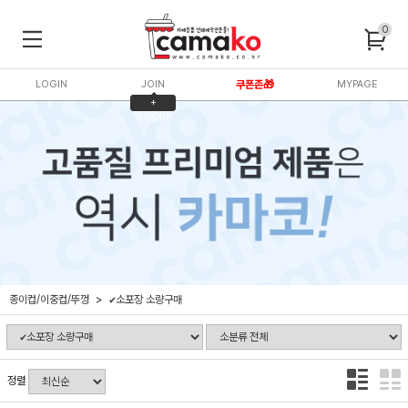
0
LOGIN
JOIN
쿠폰존🎁
MYPAGE
+
3,000P
종이컵/이중컵/뚜껑
✔소포장 소량구매
정렬