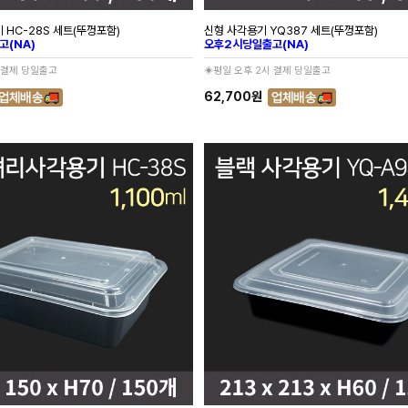
 HC-28S 세트(뚜껑포함)
신형 사각용기 YQ387 세트(뚜껑포함)
고(NA)
오후2시당일출고(NA)
 결제 당일출고
◈평일 오후 2시 결제 당일출고
62,700원