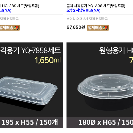
 HC-38S 세트(뚜껑포함)
블랙 사각용기 YQ-A98 세트(뚜껑포함)
고(NA)
오후2시당일출고(NA)
 결제 당일출고
◈평일 오후 2시 결제 당일출고
67,650원