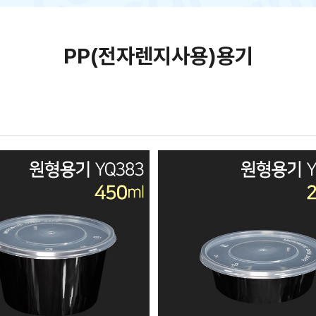
PP(전자렌지사용)용기