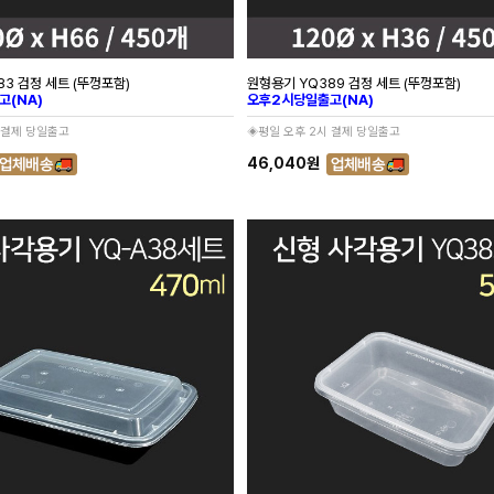
3 검정 세트 (뚜껑포함)
원형용기 YQ389 검정 세트 (뚜껑포함)
고(NA)
오후2시당일출고(NA)
 결제 당일출고
◈평일 오후 2시 결제 당일출고
46,040원