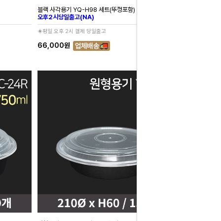
블랙 사각용기 YQ-H98 세트(뚜껑포함)
오후2시당일출고(NA)
◈평일 오후 2시 결제 당일출고
66,000원