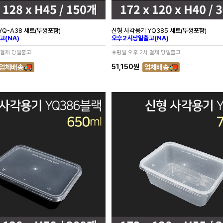
YQ-A38 세트(뚜껑포함)
신형 사각용기 YQ385 세트(뚜껑포함)
고(NA)
오후2시당일출고(NA)
 결제 당일출고
◈평일 오후 2시 결제 당일출고
51,150원