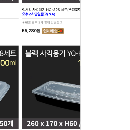
럭셔리 사각용기 HC-32S 세트(뚜껑포함)
오후2시당일출고(NA)
◈평일 오후 2시 결제 당일출고
55,280원