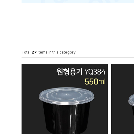
Total
27
items in this category