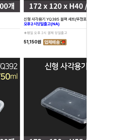
신형 사각용기 YQ385 블랙 세트(뚜껑포함)
오후2시당일출고(NA)
◈평일 오후 2시 결제 당일출고
51,150원