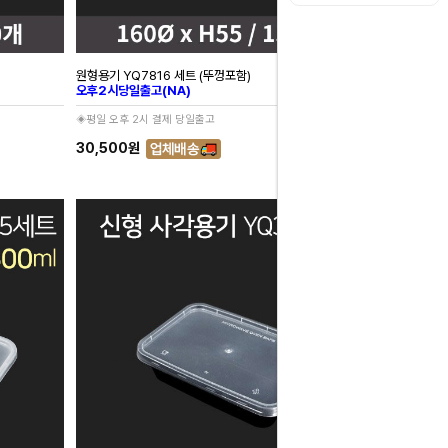
원형용기 YQ7816 세트 (뚜껑포함)
오후2시당일출고(NA)
◈평일 오후 2시 결제 당일출고
30,500원