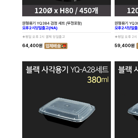
원형용기 YQ384 검정 세트 (뚜껑포함)
원형용기 YQ38
오후2시당일출고(NA)
오후2시당일출
◈평일 오후 2시 결제 당일출고
◈평일 오후 2시
64,400원
59,400원