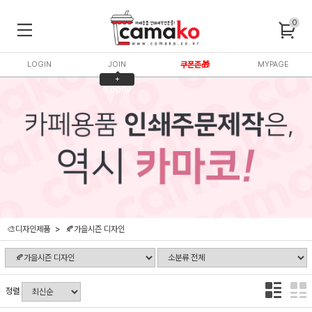
0
LOGIN
JOIN
쿠폰존🎁
MYPAGE
+
3,000P
🎨디자인제품
🍂가을시즌 디자인
정렬