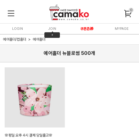
0
LOGIN
JOIN
쿠폰존🎁
MYPAGE
+
에어홀더/컵홀더
에어홀더
3,000P
에어홀더 뉴블로썸 500개
🌸평일 오후 4시 결제 당일출고🌸