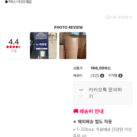
◆1박스=500개입
166,000
상품가
원
배송비
(조건)
지역별
카카오톡 문의하
기
🚚 배송비 안내
※ 해외배송 별도 적용
✔ 1~20box: 무료배송 (5만원 이상
주문 시)