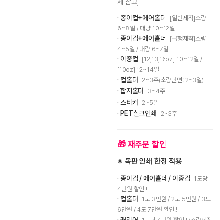
세 참고)
· 종이컵+에어홀더
[일반제작]소량
6~8일 / 대량 10~12일
· 종이컵+에어홀더
[급행제작]소량
4~5일 / 대량 6~7일
· 이중컵
[12,13,16oz] 10~12일 /
[10oz] 12~14일
· 컵홀더
2~3주(소량단면: 2~3일)
· 합지홀더
3~4주
· 스티커
2~5일
· PET실크인쇄
2~3주
🎁 재주문 할인
※ 독판 인쇄 한정 적용
· 종이컵 / 에어홀더 / 이중컵
1도당
4만원 할인!!
· 컵홀더
1도 3만원 / 2도 5만원 / 3도
6만원 / 4도 7만원 할인!!
· 캐리어
1도당 4만원 할인!! (소량제작