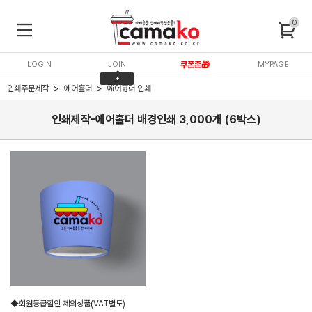
0
LOGIN
JOIN
쿠폰존🎁
MYPAGE
+
인쇄주문제작
에어홀더
에어홀더 인쇄
3,000P
인쇄제작-에어홀더 배경인쇄 3,000개 (6박스)
◆회원등급할인 제외상품(VAT별도)