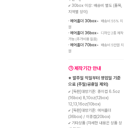
✔ 30box 이상: 배송비 별도 (품목,
지역별 상이)
· 에어홀더 30box~
배송비 55% 지
원
· 에어홀더 36box~
디자인 2종 제작
가능 (추가비용 없음)
· 에어홀더 70box~
배송비 5만원 지
원
🕒 제작기간 안내
※ 발주일 익일부터 영업일 기준
으로 (주말/공휴일 제외)
✔ [독판]대량기준: 종이컵 6.5oz
(16box) 8,10oz(12box)
12,13,16oz(10box)
✔ [독판]대량기준: 에어홀더
(36box) / 이중컵(20box)
✔ 기타상품 (자세한 내용은 상품 상