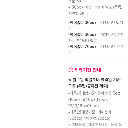
주문 시)
✔ 30box 이상: 배송비 별도 (품목,
지역별 상이)
· 에어홀더 30box~
배송비 55% 지
원
· 에어홀더 36box~
디자인 2종 제작
가능 (추가비용 없음)
· 에어홀더 70box~
배송비 5만원 지
원
🕒 제작기간 안내
※ 발주일 익일부터 영업일 기준
으로 (주말/공휴일 제외)
✔ [독판]대량기준: 종이컵 6.5oz
(16box) 8,10oz(12box)
12,13,16oz(10box)
✔ [독판]대량기준: 에어홀더
(36box) / 이중컵(20box)
✔ 기타상품 (자세한 내용은 상품 상