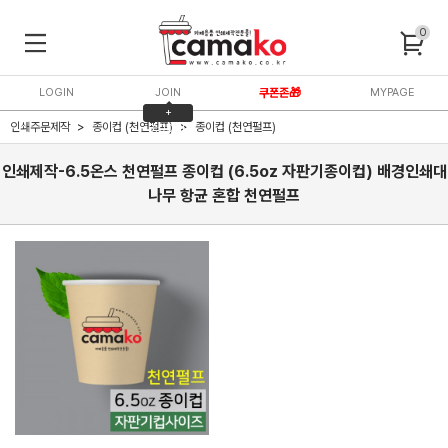
0
LOGIN
JOIN
쿠폰존🎁
MYPAGE
+
인쇄주문제작
종이컵 (천연펄프)
종이컵 (천연펄프)
3,000P
인쇄제작-6.5온스 천연펄프 종이컵 (6.5oz 자판기종이컵) 배경인쇄대
나무 항균 혼합 천연펄프