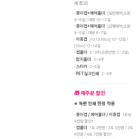
세 참고)
· 종이컵+에어홀더
[일반제작]소량
6~8일 / 대량 10~12일
· 종이컵+에어홀더
[급행제작]소량
4~5일 / 대량 6~7일
· 이중컵
[12,13,16oz] 10~12일 /
[10oz] 12~14일
· 컵홀더
2~3주(소량단면: 2~3일)
· 합지홀더
3~4주
· 스티커
2~5일
· PET실크인쇄
2~3주
🎁 재주문 할인
※ 독판 인쇄 한정 적용
· 종이컵 / 에어홀더 / 이중컵
1도당
4만원 할인!!
· 컵홀더
1도 3만원 / 2도 5만원 / 3도
6만원 / 4도 7만원 할인!!