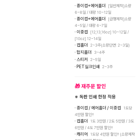
· 종이컵+에어홀더
[일반제작]소량
6~8일 / 대량 10~12일
· 종이컵+에어홀더
[급행제작]소량
4~5일 / 대량 6~7일
· 이중컵
[12,13,16oz] 10~12일 /
[10oz] 12~14일
· 컵홀더
2~3주(소량단면: 2~3일)
· 합지홀더
3~4주
· 스티커
2~5일
· PET실크인쇄
2~3주
🎁 재주문 할인
※ 독판 인쇄 한정 적용
· 종이컵 / 에어홀더 / 이중컵
1도당
4만원 할인!!
· 컵홀더
1도 3만원 / 2도 5만원 / 3도
6만원 / 4도 7만원 할인!!
· 캐리어
1도당 4만원 할인!! (소량제작