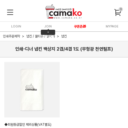
0
LOGIN
JOIN
쿠폰존🎁
MYPAGE
+
인쇄주문제작
냅킨 / 물티슈 / 앞치마
냅킨
3,000P
인쇄-디너 냅킨 백상지 2겹/4겹 1도 (무형광 천연펄프)
◆회원등급할인 제외상품(VAT별도)