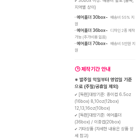
✔ 30box 이상: 배송비 별도 (품목,
지역별 상이)
· 에어홀더 30box~
배송비 55% 지
원
· 에어홀더 36box~
디자인 2종 제작
가능 (추가비용 없음)
· 에어홀더 70box~
배송비 5만원 지
원
🕒 제작기간 안내
※ 발주일 익일부터 영업일 기준
으로 (주말/공휴일 제외)
✔ [독판]대량기준: 종이컵 6.5oz
(16box) 8,10oz(12box)
12,13,16oz(10box)
✔ [독판]대량기준: 에어홀더
(36box) / 이중컵(20box)
✔ 기타상품 (자세한 내용은 상품 상
세 참고)