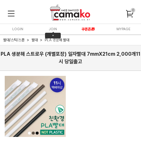
0
LOGIN
JOIN
쿠폰존🎁
MYPAGE
+
빨대/스틱/스푼
빨대
PLA 생분해 빨대
3,000P
PLA 생분해 스트로우 (개별포장) 일자빨대 7mmX21cm 2,000개11
시 당일출고