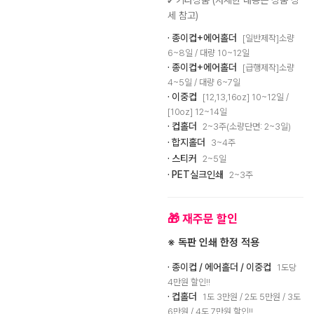
✔ 기타상품 (자세한 내용은 상품 상
세 참고)
· 종이컵+에어홀더
[일반제작]소량
6~8일 / 대량 10~12일
· 종이컵+에어홀더
[급행제작]소량
4~5일 / 대량 6~7일
· 이중컵
[12,13,16oz] 10~12일 /
[10oz] 12~14일
· 컵홀더
2~3주(소량단면: 2~3일)
· 합지홀더
3~4주
· 스티커
2~5일
· PET실크인쇄
2~3주
🎁 재주문 할인
※ 독판 인쇄 한정 적용
· 종이컵 / 에어홀더 / 이중컵
1도당
4만원 할인!!
· 컵홀더
1도 3만원 / 2도 5만원 / 3도
6만원 / 4도 7만원 할인!!