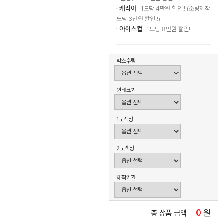
· 캐리어
1도당 4만원 할인!! (소량제작
도당 3만원 할인!!)
· 아이스컵
1도당 8만원 할인!!
박스수량
인쇄크기
1도색상
2도색상
제작기간
0
원
총 상품 금액