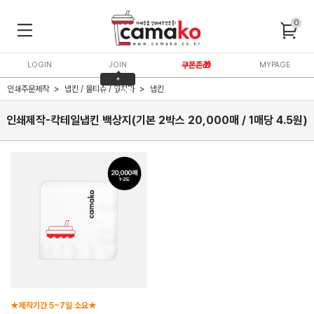
0
LOGIN
JOIN
쿠폰존🎁
MYPAGE
+
인쇄주문제작
냅킨 / 물티슈 / 앞치마
냅킨
3,000P
인쇄제작-칵테일냅킨 백상지(기본 2박스 20,000매 / 1매당 4.5원)
★제작기간 5~7일 소요★