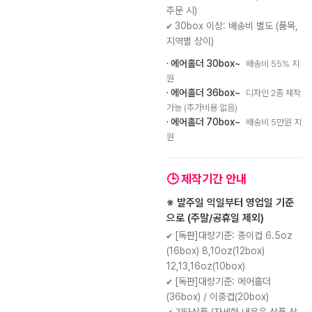
주문 시)
✔ 30box 이상: 배송비 별도 (품목,
지역별 상이)
· 에어홀더 30box~
배송비 55% 지
원
· 에어홀더 36box~
디자인 2종 제작
가능 (추가비용 없음)
· 에어홀더 70box~
배송비 5만원 지
원
🕒 제작기간 안내
※ 발주일 익일부터 영업일 기준
으로 (주말/공휴일 제외)
✔ [독판]대량기준: 종이컵 6.5oz
(16box) 8,10oz(12box)
12,13,16oz(10box)
✔ [독판]대량기준: 에어홀더
(36box) / 이중컵(20box)