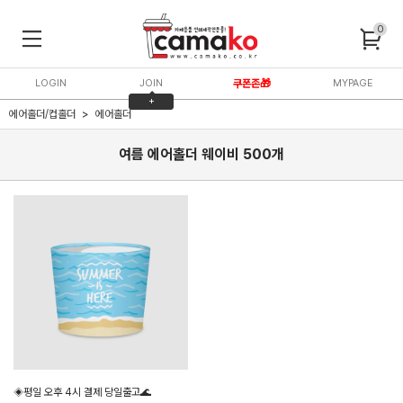
0
LOGIN
JOIN
쿠폰존🎁
MYPAGE
+
에어홀더/컵홀더
에어홀더
3,000P
여름 에어홀더 웨이비 500개
◈평일 오후 4시 결제 당일출고🌊