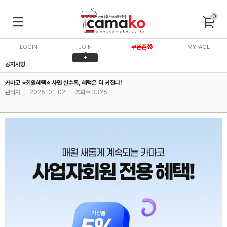
0
LOGIN
JOIN
쿠폰존🎁
MYPAGE
+
공지사항
3,000P
카마코 ⭐회원혜택⭐ 사면 살수록, 혜택은 더 커진다!
관리자
|
2025-01-02
|
조회수 3325