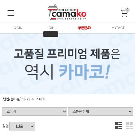
0
LOGIN
JOIN
쿠폰존🎁
MYPAGE
+
3,000P
냅킨/물티슈/스티커
스티커
정렬