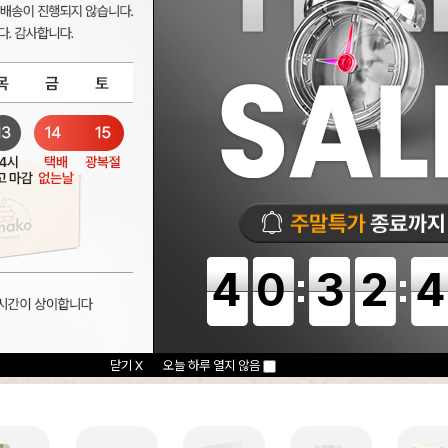
40
32
닫기 X
오늘 하루 열지 않음