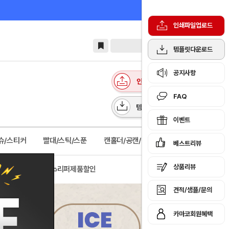
인쇄파일업로드
템플릿다운로드
공지사항
FAQ
이벤트
슈/스티커
빨대/스틱/스푼
캔홀더/공캔/물병보틀
베스트리뷰
상품리뷰
🌱소량구매관
♻️리퍼제품할인
견적/샘플/문의
카마코회원혜택