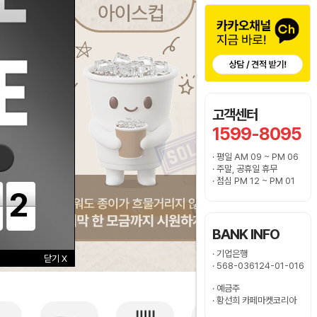
고객센터
1599-8095
· 평일 AM 09 ~ PM 06
· 주말, 공휴일 휴무
· 점심 PM 12 ~ PM 01
40
BANK INFO
· 기업은행
닫기 X
· 568-036124-01-016
· 예금주
· 황선희 카페마켓코리아