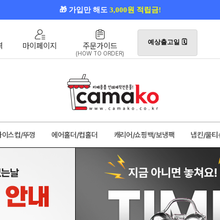
🎁 가입만 해도
3,000원 적립금!
😊 카톡으로 더 빠른 견적 확인!
예상출고일 🗓️
역
마이페이지
주문가이드
🎉 첫 인쇄 주문
10% OFF
(HOW TO ORDER)
✨ 카마코 회원만의
Big 혜택
🎁 가입만 해도
3,000원 적립금!
아이스컵/뚜껑
에어홀더/컵홀더
캐리어/쇼핑백/보냉팩
냅킨/물티
인결제창
🎨디자인제품
👍판촉물 추천템
📦묶음구매할인