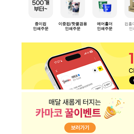
종이컵
이중컵/핫쿨겸용
에어홀더
컵홀
인쇄주문
인쇄주문
인쇄주문
인