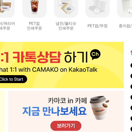
더/캐리어
PET컵
냅킨/물티슈
PET컵/뚜껑
종이컵
쇄주문
인쇄주문
인쇄주문