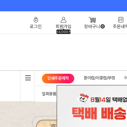
로그인
회원가입
장바구니
주문내
0
+3,000 P
종이컵/이중컵/뚜껑
인쇄주문제작
일회용품/포장용기
리유저블/다회용컵
개