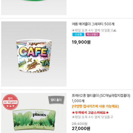
여름 에어홀더 그래피티 500개
◈평일 오후 4시 결제 당일출고🌊
19,900원
프레쉬2종 멀티홀더 (SC마닐라합지컵홀더)
1,000개
(다양한 컵사이즈에 사용 가능해요)
★두꺼워서 고급스러워요★
◈평일 오후 4시 결제 당일출고
28,400원
27,000원