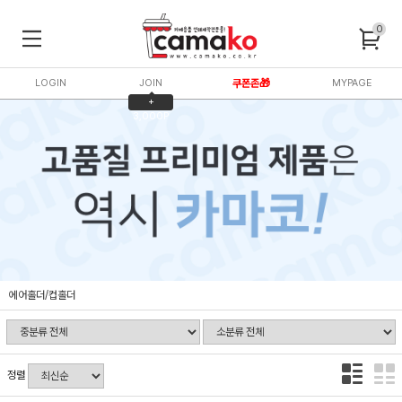
0
LOGIN
JOIN
쿠폰존🎁
MYPAGE
+
3,000P
에어홀더/컵홀더
정렬